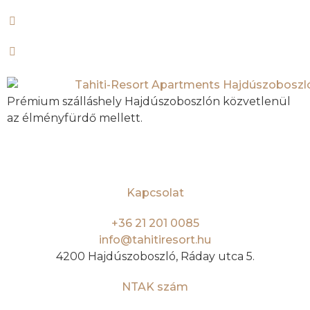
Prémium szálláshely Hajdúszoboszlón közvetlenül
az élményfürdő mellett.
Kapcsolat
+36 21 201 0085
info@tahitiresort.hu
4200 Hajdúszoboszló, Ráday utca 5.
NTAK szám