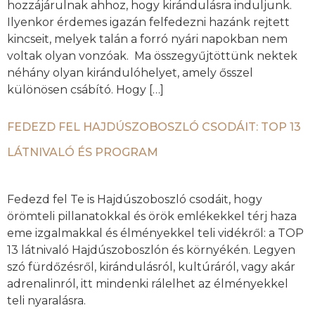
hozzájárulnak ahhoz, hogy kirándulásra induljunk.
Ilyenkor érdemes igazán felfedezni hazánk rejtett
kincseit, melyek talán a forró nyári napokban nem
voltak olyan vonzóak. Ma összegyűjtöttünk nektek
néhány olyan kirándulóhelyet, amely ősszel
különösen csábító. Hogy […]
FEDEZD FEL HAJDÚSZOBOSZLÓ CSODÁIT: TOP 13
LÁTNIVALÓ ÉS PROGRAM
Fedezd fel Te is Hajdúszoboszló csodáit, hogy
örömteli pillanatokkal és örök emlékekkel térj haza
eme izgalmakkal és élményekkel teli vidékről: a TOP
13 látnivaló Hajdúszoboszlón és környékén. Legyen
szó fürdőzésről, kirándulásról, kultúráról, vagy akár
adrenalinról, itt mindenki rálelhet az élményekkel
teli nyaralásra.