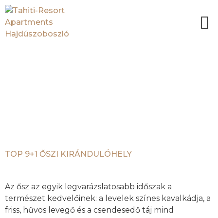
KATEGÓRIA:
EGYÉB
KATEGÓRIA
TOP 9+1 ŐSZI KIRÁNDULÓHELY
Az ősz az egyik legvarázslatosabb időszak a
természet kedvelőinek: a levelek színes kavalkádja, a
friss, hűvös levegő és a csendesedő táj mind