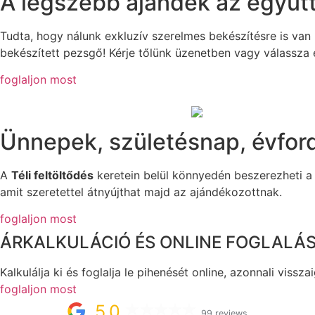
A legszebb ajándék az együtt 
Tudta, hogy nálunk exkluzív szerelmes bekészítésre is va
bekészített pezsgő! Kérje tőlünk üzenetben vagy válassza 
foglaljon most
Ünnepek, születésnap, évfor
A
Téli feltöltődés
keretein belül könnyedén beszerezheti a 
amit szeretettel átnyújthat majd az ajándékozottnak.
foglaljon most
ÁRKALKULÁCIÓ ÉS ONLINE FOGLALÁ
Kalkulálja ki és foglalja le pihenését online, azonnali viss
foglaljon most
5,0
99 reviews