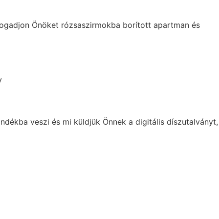
: fogadjon Önöket rózsaszirmokba borított apartman és
dékba veszi és mi küldjük Önnek a digitális díszutalványt,