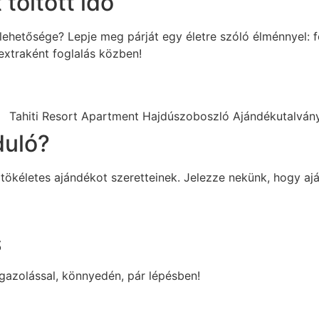
töltött idő
n lehetősége? Lepje meg párját egy életre szóló élménnyel
extraként foglalás közben!
duló?
tökéletes ajándékot szeretteinek. Jelezze nekünk, hogy aján
S
zaigazolással, könnyedén, pár lépésben!