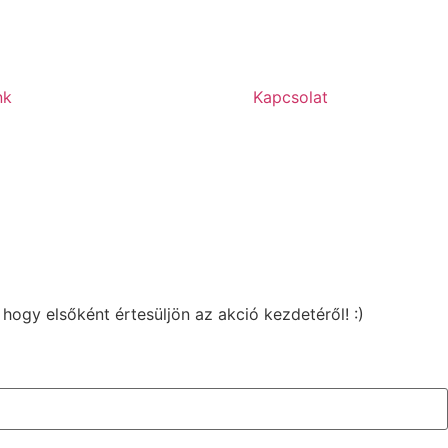
nk
Kapcsolat
 hogy elsőként értesüljön az akció kezdetéről! :)
tőség pillanatában!