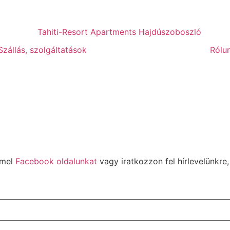
Szállás, szolgáltatások
Rólu
mmel
Facebook oldalunkat
vagy iratkozzon fel hírlevelünkre,
ban és/vagy ideig igénybe vehető kedvezményről az elérhe