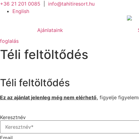
Ugrás
+36 21 201 0085
|
info@tahitiresort.hu
a
English
tartalomhoz
Ajánlataink
foglalás
Téli feltöltődés
Téli feltöltődés
Ez az ajánlat jelenleg még nem elérhető,
figyelje figyele
Iratkozzon fel, hogy elsőként értesüljön a limitált szám
Keresztnév
Email