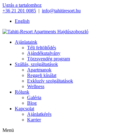
Ugrás a tartalomhoz
+36 21 201 0085
|
info@tahitiresort.hu
English
Ajánlataink
Téli feltöltődés
Ajándékutalvány
Törzsvendég program
Szállás, szolgáltatások
Apartmanok
Reggeli kínálat
Exkluzív szolgáltatások
Wellness
Rólunk
Galéria
Blog
Kapcsolat
Ajánlatkérés
Karrier
Menü