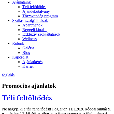
Ajánlataink
Téli feltöltődés
Ajándékutalvány
Törzsvendég program
Szállás, szolgáltatások
Apartmanok
Reggeli kínálat
Exkluzív szolgáltatások
Wellness
Rólunk
Galéria
Blog
Kapcsolat
Ajánlatkérés
Karrier
foglalás
Promóciós ajánlatok
Téli feltöltődés
Ne hagyja ki a téli feltöltődést! Foglaljon TEL2026 kóddal január 9.
és március 12. között, és élvezze a forró szauna és a fűtött jakuzzi