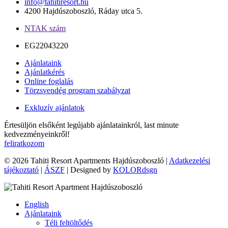
info@tahitiresort.hu
4200 Hajdúszoboszló, Ráday utca 5.
NTAK szám
EG22043220
Ajánlataink
Ajánlatkérés
Online foglalás
Törzsvendég program szabályzat
Exkluzív ajánlatok
Értesüljön elsőként legújabb ajánlatainkról, last minute
kedvezményeinkről!
feliratkozom
© 2026 Tahiti Resort Apartments Hajdúszoboszló |
Adatkezelési
tájékoztató
|
ÁSZF
| Designed by
KOLORdsgn
English
Ajánlataink
Téli feltöltődés