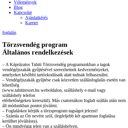
Vélemények
Blog
Kapcsolat
Ajánlatkérés
Karrier
foglalás
Törzsvendég program
Általános rendelkezések
– A Káprázatos Tahiti Törzsvendég programunkban a tagok
vendégéjszakák gyűjtésével szerezhetnek kedvezményeket,
amelyeket későbbi tartózkodásaik alatt tudnak felhasználni.
– Vendégéjszakák gyűjtése csak közvetlen szállásfoglalás esetén van
lehetőség
(www.tahitiresort.hu weboldalon, szálláshely e-mail vagy
szálláshely telefon
elérhetőségeken keresztül). Más csatornákon foglalt szállás után nem
áll módunkban pontot jóváírni.
– Foglaláskor kérjük a törzsprogram tagságot jelezni!
– Számla az Ön nevére szól, (legfeljebb két apartman foglalása
kerülhet jóváírásra).
– Ön mindvégig jelen van a szálláshelyen.