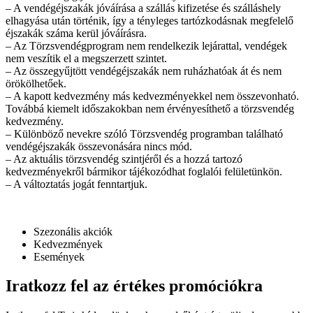
– A vendégéjszakák jóváírása a szállás kifizetése és szálláshely
elhagyása után történik, így a tényleges tartózkodásnak megfelelő
éjszakák száma kerül jóváírásra.
– Az Törzsvendégprogram nem rendelkezik lejárattal, vendégek
nem veszítik el a megszerzett szintet.
– Az összegyűjtött vendégéjszakák nem ruházhatóak át és nem
örökölhetőek.
– A kapott kedvezmény más kedvezményekkel nem összevonható.
Továbbá kiemelt időszakokban nem érvényesíthető a törzsvendég
kedvezmény.
– Különböző nevekre szóló Törzsvendég programban található
vendégéjszakák összevonására nincs mód.
– Az aktuális törzsvendég szintjéről és a hozzá tartozó
kedvezményekről bármikor tájékozódhat foglalói felületünkön.
– A változtatás jogát fenntartjuk.
Szezonális akciók
Kedvezmények
Események
Iratkozz fel az értékes promóciókra