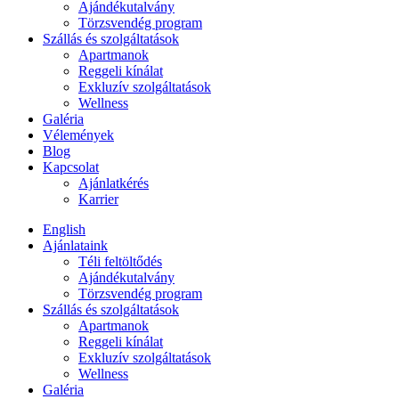
Ajándékutalvány
Törzsvendég program
Szállás és szolgáltatások
Apartmanok
Reggeli kínálat
Exkluzív szolgáltatások
Wellness
Galéria
Vélemények
Blog
Kapcsolat
Ajánlatkérés
Karrier
English
Ajánlataink
Téli feltöltődés
Ajándékutalvány
Törzsvendég program
Szállás és szolgáltatások
Apartmanok
Reggeli kínálat
Exkluzív szolgáltatások
Wellness
Galéria