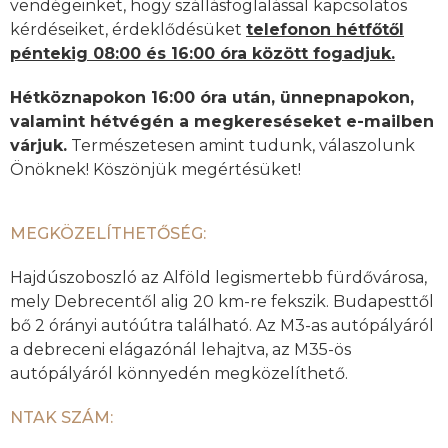
vendégeinket, hogy szállásfoglalással kapcsolatos
kérdéseiket, érdeklődésüket
telefonon hétfőtől
péntekig 08:00 és 16:00 óra között fogadjuk.
Hétköznapokon 16:00 óra után, ünnepnapokon,
valamint hétvégén a megkereséseket e-mailben
várjuk.
Természetesen amint tudunk, válaszolunk
Önöknek! Köszönjük megértésüket!
MEGKÖZELÍTHETŐSÉG:
Hajdúszoboszló az Alföld legismertebb fürdővárosa,
mely Debrecentől alig 20 km-re fekszik. Budapesttől
bő 2 órányi autóútra található. Az M3-as autópályáról
a debreceni elágazónál lehajtva, az M35-ös
autópályáról könnyedén megközelíthető.
NTAK SZÁM: