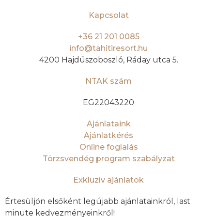
Kapcsolat
+36 21 201 0085
info@tahitiresort.hu
4200 Hajdúszoboszló, Ráday utca 5.
NTAK szám
EG22043220
Ajánlataink
Ajánlatkérés
Online foglalás
Törzsvendég program szabályzat
Exkluzív ajánlatok
Értesüljön elsőként legújabb ajánlatainkról, last
minute kedvezményeinkről!