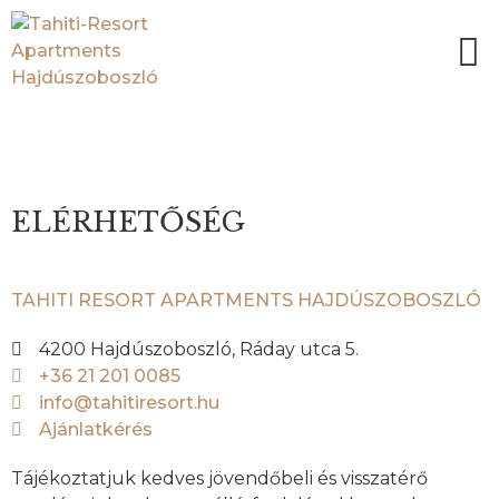
KAPCSOLAT
ELÉRHETŐSÉG
TAHITI RESORT APARTMENTS HAJDÚSZOBOSZLÓ
4200 Hajdúszoboszló, Ráday utca 5.
+36 21 201 0085
info@tahitiresort.hu
Ajánlatkérés
Tájékoztatjuk kedves jövendőbeli és visszatérő