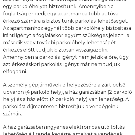
egy parkolóhelyet biztosítunk. Amennyiben a
foglaltság engedi, egy apartmanba több autóval
érkező számára is biztosítunk parkolási lehetőséget.
Az apartmanhoz egynél több parkolóhely biztosítása
iránti igényt a foglaláskor együtt szükséges jelezni, a
második vagy további parkolóhely lehetőségét
érkezés előtt tudjuk biztosan visszaigazolni.
Amennyiben a parkolási igényt nem jelzik előre, úgy
azt érkezéskori parkolási igényt már nem tudjuk
elfogadni.
A személy gépjárművek elhelyezésére a zárt belső
udvaron (4 parkoló hely), a ház garázsában (2 parkoló
hely) és a ház előtt (2 parkoló hely) van lehetőség. A
parkolást díjmentesen biztosítjuk a vendégeink
számára.
A ház garázsában ingyenes elektromos autó töltési
lehetőség áll rendelkezésre, amelyet a vendégek