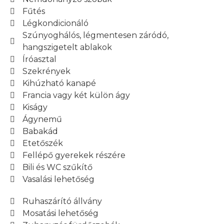
Fűtés
Légkondicionáló
Szúnyoghálós, légmentesen záródó,
hangszigetelt ablakok
Íróasztal
Szekrények
Kihúzható kanapé
Francia vagy két külön ágy
Kiságy
Ágynemű
Babakád
Etetőszék
Fellépő gyerekek részére
Bili és WC szűkítő
Vasalási lehetőség
Ruhaszárító állvány
Mosatási lehetőség