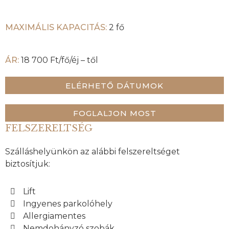
MAXIMÁLIS KAPACITÁS:
2 fő
ÁR:
18 700 Ft/fő/éj – től
ELÉRHETŐ DÁTUMOK
FOGLALJON MOST
FELSZERELTSÉG
Szálláshelyünkön az alábbi felszereltséget
biztosítjuk:
Lift
Ingyenes parkolóhely
Allergiamentes
Nemdohányzó szobák