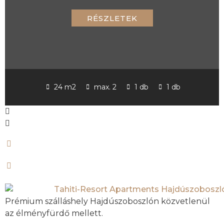
RÉSZLETEK
24 m2
max. 2
1 db
1 db
Prémium szálláshely Hajdúszoboszlón közvetlenül
az élményfürdő mellett.