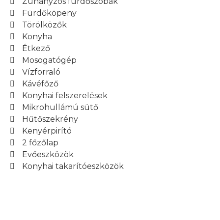
Zuhanyzós fürdőszobák
Fürdőköpeny
Törölközők
Konyha
Étkező
Mosogatógép
Vízforraló
Kávéfőző
Konyhai felszerelések
Mikrohullámú sütő
Hűtőszekrény
Kenyérpirító
2 főzőlap
Evőeszközök
Konyhai takarítóeszközök