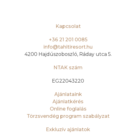
Kapcsolat
+36 21 201 0085
info@tahitiresort.hu
4200 Hajdúszoboszló, Ráday utca 5.
NTAK szám
EG22043220
Ajánlataink
Ajánlatkérés
Online foglalás
Törzsvendég program szabályzat
Exkluzív ajánlatok