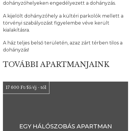
dohányzóhelyeken engedélyezett a dohányzás.
A kijelölt dohányzóhely a kültéri parkolók mellett a
törvényi szabályozást figyelembe véve került
kialakításra.
A ház teljes belső területén, azaz zárt térben tilos a
dohányzás!
TOVÁBBI APARTMANJAINK
17 600 Ft/fő/éj - től
EGY HÁLÓSZOBÁS APARTMAN