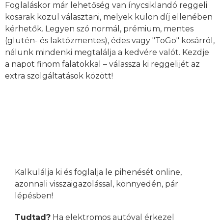
Foglaláskor már lehetőség van ínycsiklandó reggeli
kosarak közül választani, melyek külön díj ellenében
kérhetők. Legyen szó normál, prémium, mentes
(glutén- és laktózmentes), édes vagy "ToGo" kosárról,
nálunk mindenki megtalálja a kedvére valót. Kezdje
a napot finom falatokkal – válassza ki reggelijét az
extra szolgáltatások között!
ÁRKALKULÁCIÓ ÉS ONLINE
FOGLALÁS
Kalkulálja ki és foglalja le pihenését online,
azonnali visszaigazolással, könnyedén, pár
lépésben!
Tudtad?
Ha elektromos autóval érkezel